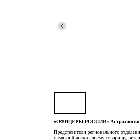
Игорь Яровой
Карен ШАХНАЗАРОВ
Сергей Саминский
Михаил Яковлев
«ОФИЦЕРЫ РОССИИ» Астраханской об
Юрий ШАРАГОРОВ
Представители регионального отделе
Леонид Романов
памятной доски своему товарищу, вете