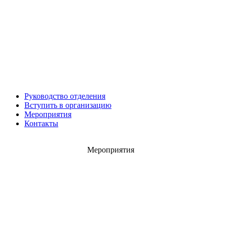
Руководство отделения
Роман ШКУРЛАТОВ
Вступить в организацию
Александр Старовойтов
Мероприятия
Герман Ярцев
Контакты
Мероприятия
Игорь ШЕВЧУК
Владимир Семерда