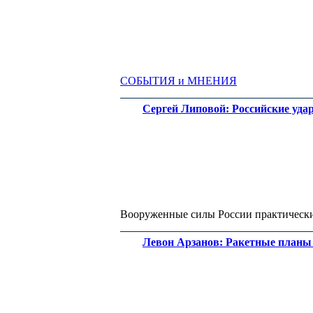
Юрий ЧМУТИН
Александр Перенджиев
СОБЫТИЯ и МНЕНИЯ
Алексей Чувашов
Сергей Липовой: Российские уд
Вооруженные силы России практически
Евгений ЧЕРДАКОВ
Виталий Павличенко
Левон Арзанов: Ракетные планы 
Азамат Чиназиров