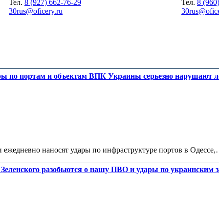
Тел.
8 (927) 662-76-29
Тел.
8 (960
30rus@oficery.ru
30rus@ofice
ары по портам и объектам ВПК Украины серьезно нарушают 
 ежедневно наносят удары по инфраструктуре портов в Одессе
Зеленского разобьются о нашу ПВО и удары по украинским 