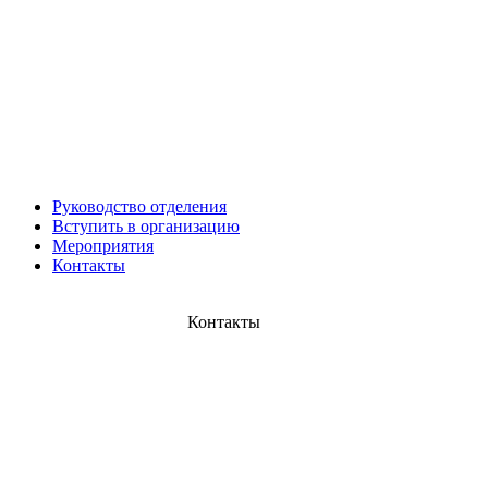
Юрий ШАРАГОРОВ
Леонид Романов
Олег Шипко
Руководство отделения
Вступить в организацию
Мероприятия
Контакты
Контакты
Юрий ШАЛИМОВ
Валерий Постников
Александр Шабалкин