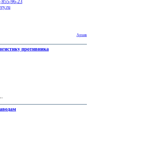
) 855-96-23
ry.ru
Архив
логистику противника
,…
заводам