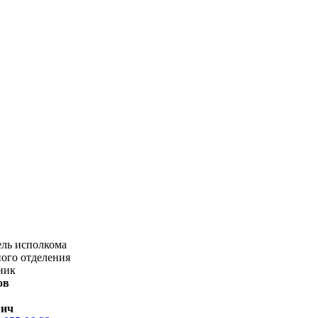
ель исполкома
ого отделения
ник
ов
вич