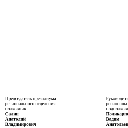
Председатель президиума
Руководит
регионального отделения
региональн
полковник
подполков
Салин
Поликарп
Анатолий
Вадим
Владимирович
Анатолье